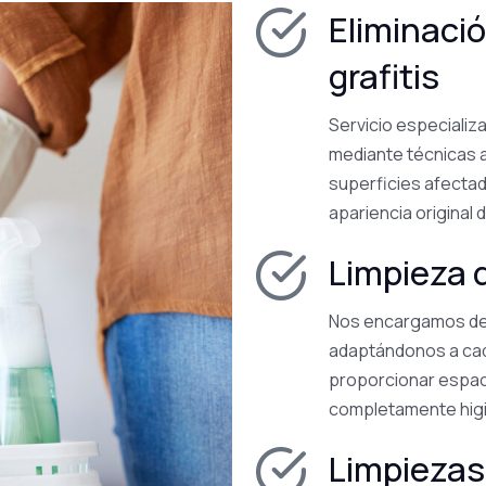
Eliminaci
grafitis
Servicio especializa
mediante técnicas 
superficies afectad
apariencia original
Limpieza 
Nos encargamos de l
adaptándonos a cad
proporcionar espac
completamente hig
Limpiezas 