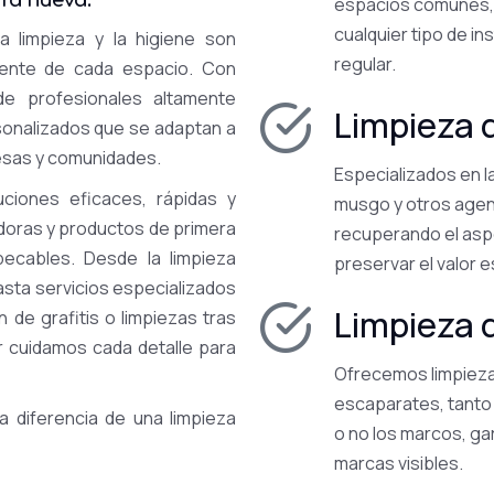
bra nueva.
espacios comunes, o
cualquier tipo de in
a limpieza y la higiene son
regular.
mente de cada espacio. Con
e profesionales altamente
Limpieza 
sonalizados que se adaptan a
esas y comunidades.
Especializados en l
ciones eficaces, rápidas y
musgo y otros agen
adoras y productos de primera
recuperando el aspe
pecables. Desde la limpieza
preservar el valor es
asta servicios especializados
Limpieza 
 de grafitis o limpiezas tras
ar cuidamos cada detalle para
Ofrecemos limpieza 
escaparates, tanto 
 diferencia de una limpieza
o no los marcos, ga
marcas visibles.